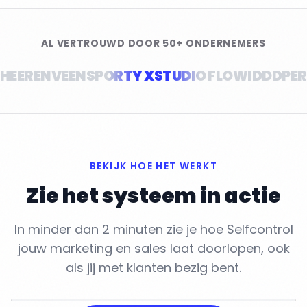
AL VERTROUWD DOOR 50+ ONDERNEMERS
B
B
INNOVEX FITNESS
INNOVEX FITNESS
LINKWAYS
LINKWAYS
IGOFIT
IGOFIT
IGOFLO
IGOFLO
BEKIJK HOE HET WERKT
Zie het systeem in actie
In minder dan 2 minuten zie je hoe Selfcontrol
SELFCONTROL IN ACTIE
jouw marketing en sales laat doorlopen, ook
Van losse acties naar één
systeem dat blijft draaien.
als jij met klanten bezig bent.