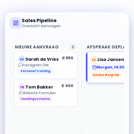
Sales Pipeline
Overzicht aanvragen
NIEUWE AANVRAAG
AFSPRAAK GEPLAND
2
€ 850
€
Sarah de Vries
Lisa Jansen
SV
LJ
Instagram DM
Morgen, 14:00
Personal Training
Intake Gesprek
€ 400
Tom Bakker
TB
Website Formulier
Voedingsschema